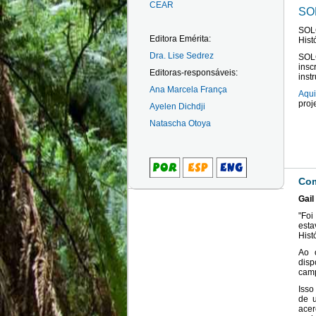
CEAR
SO
SOL
Editora Emérita:
Hist
Dra. Lise Sedrez
SOL
ins
Editoras-responsáveis:
inst
Ana Marcela França
Aqui
proj
Ayelen Dichdji
Natascha Otoya
Com
Gail
"Fo
est
Hist
Ao 
disp
cam
Isso
de u
acer