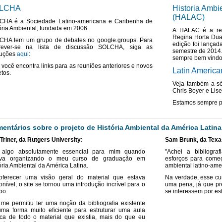
LCHA
Historia Ambi
(HALAC)
CHA é a Sociedade Latino-americana e Caribenha de
ória Ambiental, fundada em 2006.
A HALAC é a rev
Regina Horta Dua
CHA tem um grupo de debates no google.groups. Para
edição foi lançad
crever-se na lista de discussão SOLCHA, siga as
semestre de 2014.
ruções
aqui
:
sempre bem vindo
você encontra links para as reuniões anteriores e novos
Latin Americ
etos.
Veja também a s
Chris Boyer e Lise
Estamos sempre p
entários sobre o projeto de História Ambiental da América Latina
 Triner, da Rutgers University:
Sam Brunk, da Texas
i algo absolutamente essencial para mim quando
"Achei a bibliogra
ava organizando o meu curso de graduação em
esforços para começ
ória Ambiental da América Latina.
ambiental latino-ame
oferecer uma visão geral do material que estava
Na verdade, esse cur
onível, o site se tornou uma introdução incrível para o
uma pena, já que pr
po.
se interessem por est
 me permitiu ter uma noção da bibliografia existente
ma forma muito eficiente para estruturar uma aula
ca de todo o material que existia, mais do que eu