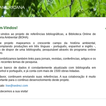
-AMERICANA
m-Vindos!
vindos ao projeto de referências bibliográficas, a Biblioteca Online de
ória Ambiental (BOHA).
te projeto mapeamos o crescente campo da história ambiental,
emplando produções em três línguas - português, espanhol e inglês -,
 de dispor de uma bibliografia, pesquisável através do programa online
ro.
onibilizamos também links para jornais, revistas, conferências, artigos e os
 recentes temas de pesquisa.
so banco de dados é constantemente atualizado com bibliografia em
nhol e português, e já conta com mais de 1500 obras listadas.
favor, continuem enviando suas referências. A sua colaboração é muito
rtante para o contínuo desenvolvimento deste projeto.
ato
: lise@sedrez.com
decemos a sua visita!