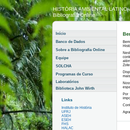
HISTÓRIA AMBIENTAL LATINO
Bibliografia Online
Início
Be
Banco de Dados
Bem-
Hist
Sobre a Bibliografia Online
Nes
cont
Equipe
além
Zote
SOLCHA
Disp
Programas de Curso
mais
Laboratórios
Nos
espa
Biblioteca John Wirth
Por 
impo
Links
Cont
Instituto de História
UFRJ
Agra
ASEH
ESEH
FHS
HALAC