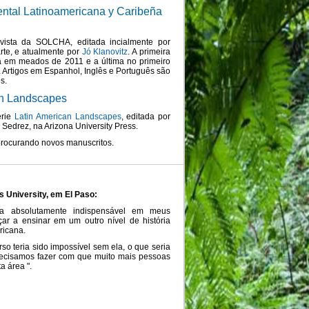
ental Latinoamericana y Caribeña
ista da SOLCHA, editada incialmente por
rte, e atualmente por
Jó Klanovitz
. A primeira
a em meados de 2011 e a última no primeiro
 Artigos em Espanhol, Inglês e Português são
s.
an Landscapes
érie
Latin American Landscapes
, editada por
 Sedrez, na Arizona University Press.
rocurando novos manuscritos.
 University, em El Paso:
fia absolutamente indispensável em meus
ar a ensinar em um outro nível de história
ricana.
so teria sido impossível sem ela, o que seria
ecisamos fazer com que muito mais pessoas
a área ".